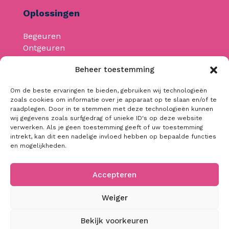
Oplossingen
Begeuren
Ontgeuren
Geurmachines
Beheer toestemming
Om de beste ervaringen te bieden, gebruiken wij technologieën
Neem contact op
zoals cookies om informatie over je apparaat op te slaan en/of te
raadplegen. Door in te stemmen met deze technologieën kunnen
wij gegevens zoals surfgedrag of unieke ID's op deze website
info@begeuren.be
verwerken. Als je geen toestemming geeft of uw toestemming
+32 476 32 53 44
intrekt, kan dit een nadelige invloed hebben op bepaalde functies
en mogelijkheden.
BTW: BE0668.368.701
Accepteren
Weiger
Bekijk voorkeuren
Alle prijzen in de webshop zijn exclusief btw.