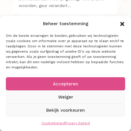
woorden, geur verandert…
Beheer toestemming
Om de beste ervaringen te bieden, gebruiken wij technologieën
zoals cookies om informatie over je apparaat op te slaan en/of te
raadplegen. Door in te stemmen met deze technologieën kunnen
wij gegevens zoals surfgedrag of unieke ID's op deze website
verwerken. Als je geen toestemming geeft of uw toestemming
intrekt, kan dit een nadelige invloed hebben op bepaalde functies
en mogelijkheden.
Geuren brengen geborgenheid
Uitvaartcentra hebben een cruciale rol bij het
Accepteren
einde van het leven. Tenminste, het einde van
het leven van de overledene, maar niet dat van
Weiger
de omgeving. Een uitvaartcentrum is bijna het
beginpunt van de rouw. Het is de eerste
Bekijk voorkeuren
rustplaats van de persoon die is…
Cookiebeleid
Privacy beleid