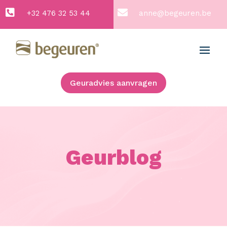


+32 476 32 53 44
anne@begeuren.be
Geuradvies aanvragen
Geurblog