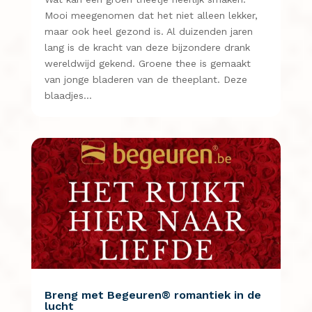
Mooi meegenomen dat het niet alleen lekker,
maar ook heel gezond is. Al duizenden jaren
lang is de kracht van deze bijzondere drank
wereldwijd gekend. Groene thee is gemaakt
van jonge bladeren van de theeplant. Deze
blaadjes…
Breng met Begeuren® romantiek in de
lucht