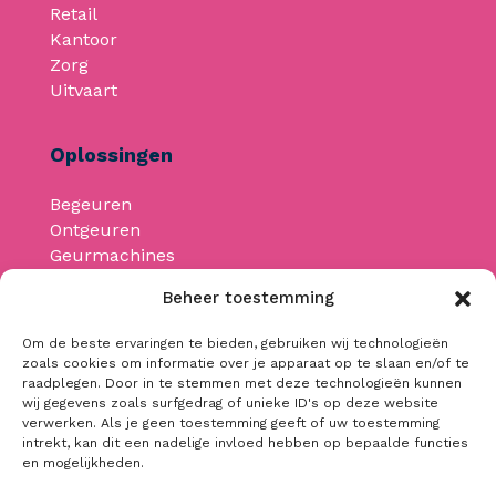
Retail
Kantoor
Zorg
Uitvaart
Oplossingen
Begeuren
Ontgeuren
Geurmachines
Beheer toestemming
Neem contact op
Om de beste ervaringen te bieden, gebruiken wij technologieën
zoals cookies om informatie over je apparaat op te slaan en/of te
raadplegen. Door in te stemmen met deze technologieën kunnen
info@begeuren.be
wij gegevens zoals surfgedrag of unieke ID's op deze website
+32 476 32 53 44
verwerken. Als je geen toestemming geeft of uw toestemming
intrekt, kan dit een nadelige invloed hebben op bepaalde functies
BTW: BE0668.368.701
en mogelijkheden.