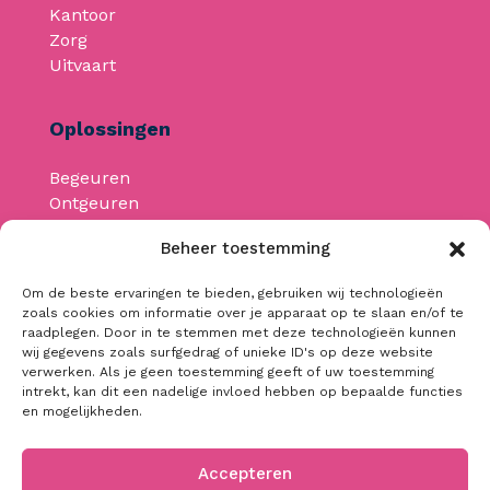
Kantoor
Zorg
Uitvaart
Oplossingen
Begeuren
Ontgeuren
Geurmachines
Beheer toestemming
Om de beste ervaringen te bieden, gebruiken wij technologieën
Neem contact op
zoals cookies om informatie over je apparaat op te slaan en/of te
raadplegen. Door in te stemmen met deze technologieën kunnen
wij gegevens zoals surfgedrag of unieke ID's op deze website
info@begeuren.be
verwerken. Als je geen toestemming geeft of uw toestemming
+32 476 32 53 44
intrekt, kan dit een nadelige invloed hebben op bepaalde functies
en mogelijkheden.
BTW: BE0668.368.701
Accepteren