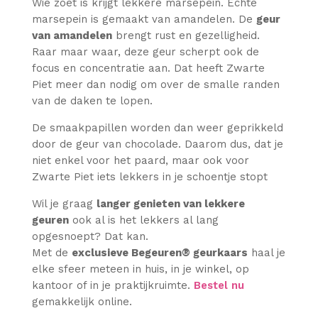
Wie zoet is krijgt lekkere marsepein. Echte
marsepein is gemaakt van amandelen. De
geur
van amandelen
brengt rust en gezelligheid.
Raar maar waar, deze geur scherpt ook de
focus en concentratie aan. Dat heeft Zwarte
Piet meer dan nodig om over de smalle randen
van de daken te lopen.
De smaakpapillen worden dan weer geprikkeld
door de geur van chocolade. Daarom dus, dat je
niet enkel voor het paard, maar ook voor
Zwarte Piet iets lekkers in je schoentje stopt
Wil je graag
langer genieten van lekkere
geuren
ook al is het lekkers al lang
opgesnoept? Dat kan.
Met de
exclusieve Begeuren® geurkaars
haal je
elke sfeer meteen in huis, in je winkel, op
kantoor of in je praktijkruimte.
Bestel nu
gemakkelijk online.