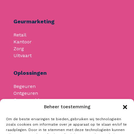
Geurmarketing
Retail
Kantoor
Zorg
Uitvaart
Oplossingen
Begeuren
Ontgeuren
Geurmachines
Beheer toestemming
Om de beste ervaringen te bieden, gebruiken wij technologieën
Neem contact op
zoals cookies om informatie over je apparaat op te slaan en/of te
raadplegen. Door in te stemmen met deze technologieën kunnen